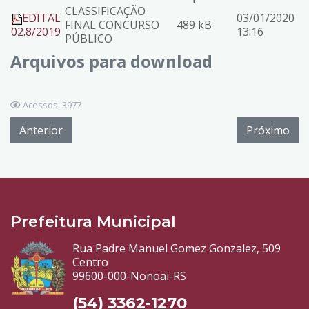
CLASSIFICAÇÃO
EDITAL
03/01/2020
FINAL CONCURSO
489 kB
02.8/2019
13:16
PÚBLICO
Arquivos para download
Acessos: 3977
Anterior
Próximo
Prefeitura Municipal
Rua Padre Manuel Gomez Gonzalez, 509
Centro
99600-000-Nonoai-RS
(54) 3362-1270