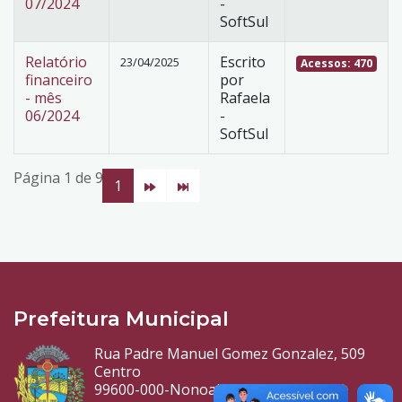
07/2024
-
SoftSul
Relatório
Escrito
23/04/2025
Acessos: 470
financeiro
por
- mês
Rafaela
06/2024
-
SoftSul
Página 1 de 9
1
Prefeitura Municipal
Rua Padre Manuel Gomez Gonzalez, 509
Centro
99600-000-Nonoai-RS