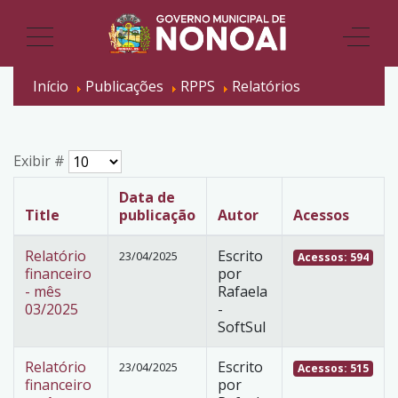
Início
Publicações
RPPS
Relatórios
Exibir #
Data de
Title
publicação
Autor
Acessos
Relatório
Escrito
23/04/2025
Acessos: 594
financeiro
por
- mês
Rafaela
03/2025
-
SoftSul
Relatório
Escrito
23/04/2025
Acessos: 515
financeiro
por