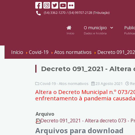
(54) 3362-1270 / (54) 99707-2128 (Tributação)
O município
Publi
Início
Dados e história
Publica
Início
Covid-19
Atos normativos
Decreto 091_2021
Decreto 091_2021 - Altera 
Covid-19 - Atos normativos
23 Agosto 2021
Re
Altera o Decreto Municipal n.º 073/2
enfrentamento à pandemia causada p
Arquivo
Decreto 091_2021 - Altera decreto 073 - Pr
Arquivos para download