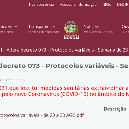
Transparência
Acesso à Informação
NFSe
DES-IF
cações
Transparência
Notícias
Ouv
ções legais
Portal da transparência
Notícias do município
Fale 
 - Altera decreto 073 - Protocolos variáveis - Semana de 23
decreto 073 - Protocolos variáveis - S
ad Time: 1 min
021 que institui medidas sanitárias extraordinári
elo novo Coronavírus (COVID-19) no âmbito do Mu
Descrição
otocolos variáveis - de 23 a 30 AGO.pdf