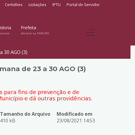
Certidões
Licitações
IPTU
Portal do Servidor
idoria
Prefeita
conosco
Adriane na FAMURS
 a 30 AGO (3)
emana de 23 a 30 AGO (3)
as para fins de prevenção e de
nicípio e dá outras providências.
Tamanho do Arquivo
Modificado em
410 kB
23/08/2021 14:53