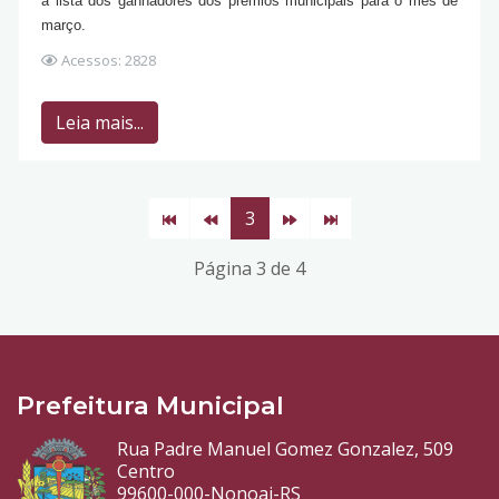
a lista dos ganhadores dos prêmios municipais para o mês de
março.
Acessos: 2828
Leia mais...
3
Página 3 de 4
Prefeitura Municipal
Rua Padre Manuel Gomez Gonzalez, 509
Centro
99600-000-Nonoai-RS