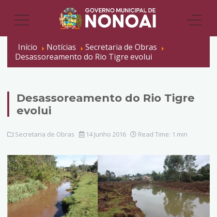
Início
Notícias
Secretaria de Obras
Desassoreamento do Rio Tigre evolui
Desassoreamento do Rio Tigre
evolui
Secretaria de Obras
14 Junho 2016
Read Time: 1 min