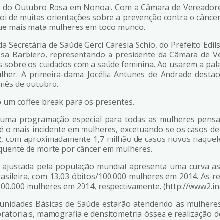
 D do Outubro Rosa em Nonoai. Com a Câmara de Vereadore
foi de muitas orientações sobre a prevenção contra o cânce
 que mais mata mulheres em todo mundo.
Secretária de Saúde Gerci Caresia Schio, do Prefeito Edil
sa Barbiero, representando a presidente da Câmara de Ve
obre os cuidados com a saúde feminina. Ao usarem a pala
lher. A primeira-dama Jocélia Antunes de Andrade desta
 mês de outubro.
o um coffee break para os presentes.
u uma programação especial para todas as mulheres pensa
, é o mais incidente em mulheres, excetuando-se os casos 
, com aproximadamente 1,7 milhão de casos novos naquele
requente de morte por câncer em mulheres.
 ajustada pela população mundial apresenta uma curva as
asileira, com 13,03 óbitos/100.000 mulheres em 2014. As r
100.000 mulheres em 2014, respectivamente. (http://www2.in
 unidades Básicas de Saúde estarão atendendo as mulhere
ratoriais, mamografia e densitometria óssea e realização de 