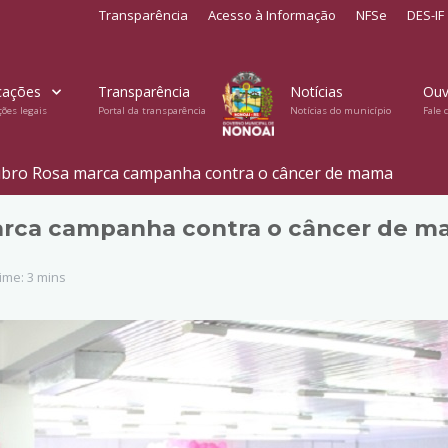
Transparência
Acesso à Informação
NFSe
DES-IF
cações
Transparência
Notícias
Ouv
ções legais
Portal da transparência
Notícias do município
Fale 
ubro Rosa marca campanha contra o câncer de mama
arca campanha contra o câncer de 
ime: 3 mins