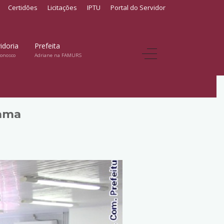
Certidões
Licitações
IPTU
Portal do Servidor
idoria
Prefeita
conosco
Adriane na FAMURS
mama