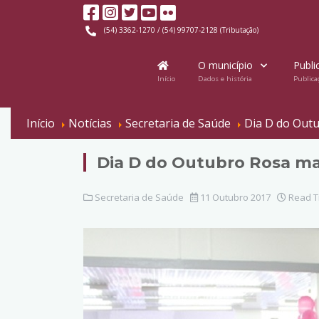
(54) 3362-1270 / (54) 99707-2128 (Tributação)
O município
Publi
Início
Dados e história
Publica
Início
Notícias
Secretaria de Saúde
Dia D do Out
Dia D do Outubro Rosa m
Secretaria de Saúde
11 Outubro 2017
Read T