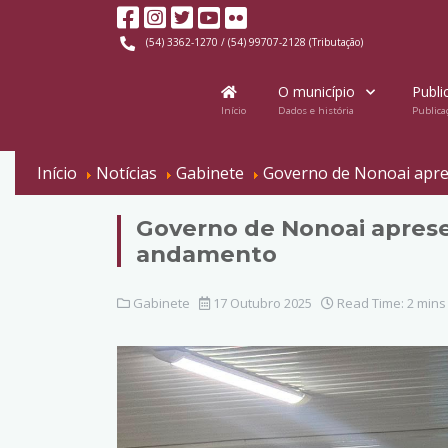
(54) 3362-1270 / (54) 99707-2128 (Tributação)
O município
Publi
Início
Dados e história
Publica
Início
Notícias
Gabinete
Governo de Nonoai apre
Governo de Nonoai aprese
andamento
Gabinete
17 Outubro 2025
Read Time: 2 mins