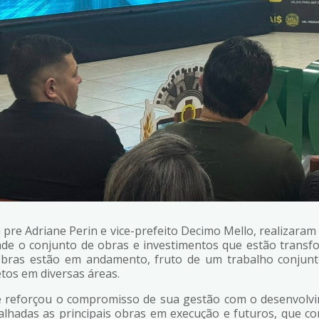
a pre Adriane Perin e vice-prefeito Decimo Mello, realizar
e o conjunto de obras e investimentos que estão transfo
bras estão em andamento, fruto de um trabalho conjunto
tos em diversas áreas.
ne reforçou o compromisso de sua gestão com o desenvolv
talhadas as principais obras em execução e futuros, que c