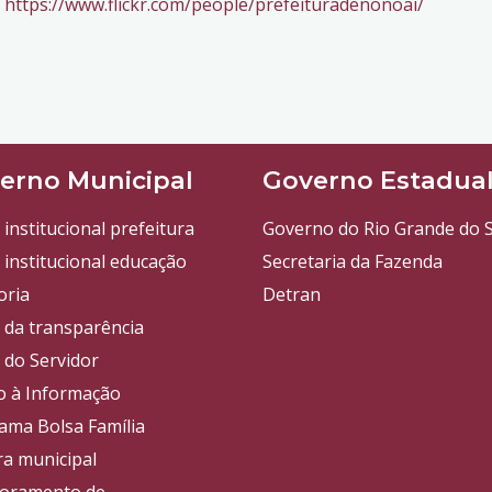
;
https://www.flickr.com/people/
prefeituradenonoai/
erno Municipal
Governo Estadua
 institucional prefeitura
Governo do Rio Grande do S
 institucional educação
Secretaria da Fazenda
oria
Detran
l da transparência
 do Servidor
o à Informação
ama Bolsa Família
a municipal
oramento de