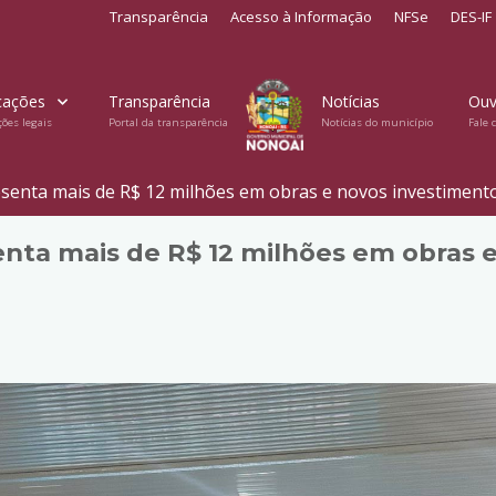
Transparência
Acesso à Informação
NFSe
DES-IF
cações
Transparência
Notícias
Ouv
ções legais
Portal da transparência
Notícias do município
Fale 
senta mais de R$ 12 milhões em obras e novos investimen
nta mais de R$ 12 milhões em obras 