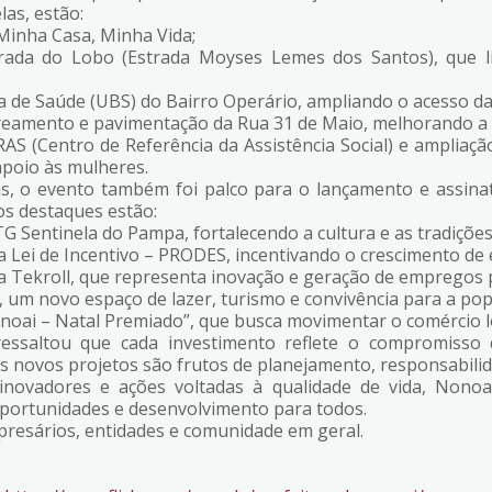
las, estão:
Minha Casa, Minha Vida;
trada do Lobo (Estrada Moyses Lemes dos Santos), que lig
a de Saúde (UBS) do Bairro Operário, ampliando o acesso da
oreamento e pavimentação da Rua 31 de Maio, melhorando a
CRAS (Centro de Referência da Assistência Social) e ampliaç
apoio às mulheres.
, o evento também foi palco para o lançamento e assinat
os destaques estão:
 Sentinela do Pampa, fortalecendo a cultura e as tradiçõe
 Lei de Incentivo – PRODES, incentivando o crescimento de
a Tekroll, que representa inovação e geração de empregos 
, um novo espaço de lazer, turismo e convivência para a pop
ai – Natal Premiado”, que busca movimentar o comércio lo
 ressaltou que cada investimento reflete o compromiss
 novos projetos são frutos de planejamento, responsabilid
 inovadores e ações voltadas à qualidade de vida, Nono
portunidades e desenvolvimento para todos.
presários, entidades e comunidade em geral.