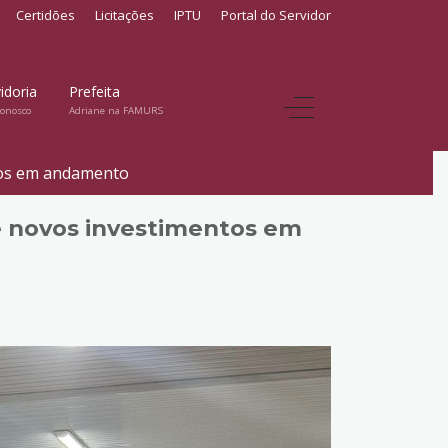
Certidões
Licitações
IPTU
Portal do Servidor
idoria
Prefeita
conosco
Adriane na FAMURS
tos em andamento
e novos investimentos em