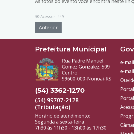
As fotos do evento você encontra neste link
Acessos: 449
Anterior
Prefeitura Municipal
Gov
Rua Padre Manuel
e-mail
Gomez Gonzalez, 509
e-mail
Centro
99600-000-Nonoai-RS
Ouvid
Porta
(54) 3362-1270
Portal
(54) 99707-2128
(Tributação)
Acess
Horário de atendimento:
Progr
Segunda a sexta-feira
Câmar
7h30 às 11h30 - 13h00 às 17h30
Monit