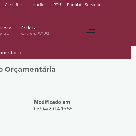
Certidões
Licitações
IPTU
Portal do Servidor
idoria
Prefeita
conosco
Adriane na FAMURS
amentária
ão Orçamentária
Modificado em
08/04/2014 16:55