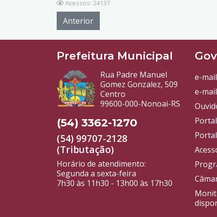
Acessos: 24137
Anterior
Prefeitura Municipal
Gov
Rua Padre Manuel
e-mail
Gomez Gonzalez, 509
e-mail
Centro
99600-000-Nonoai-RS
Ouvid
Porta
(54) 3362-1270
Portal
(54) 99707-2128
(Tributação)
Acess
Horário de atendimento:
Progr
Segunda a sexta-feira
Câmar
7h30 às 11h30 - 13h00 às 17h30
Monit
dispon