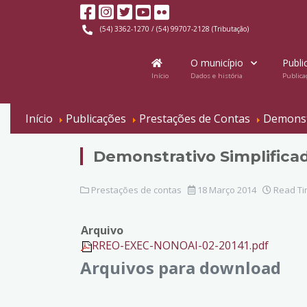
(54) 3362-1270 / (54) 99707-2128 (Tributação)
O município
Publi
Início
Dados e história
Publica
Início
Publicações
Prestações de Contas
Demonstr
Demonstrativo Simplifica
Prestações de contas
18 Março 2014
Read Ti
Arquivo
RREO-EXEC-NONOAI-02-20141.pdf
Arquivos para download