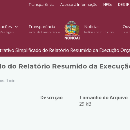
Transparência
Acesso à Informação
NFSe
DES-IF
cações
Transparência
Notícias
Ouv
ções legais
Portal da transparência
Notícias do município
Fale 
ativo Simplificado do Relatório Resumido da Execução Orç
do do Relatório Resumido da Execuç
me: 1 min
Descrição
Tamanho do Arquivo
29 kB