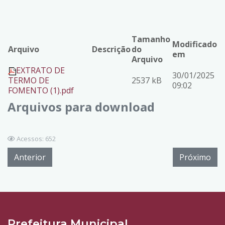
Tamanho
Modificado
Arquivo
Descrição
do
em
Arquivo
EXTRATO DE
30/01/2025
TERMO DE
2537 kB
09:02
FOMENTO (1).pdf
Arquivos para download
Acessos: 652
Anterior
Próximo
Prefeitura Municipal