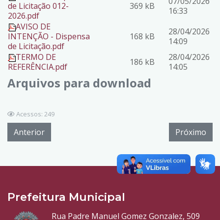
07/05/2026
de Licitação 012-
369 kB
16:33
2026.pdf
AVISO DE
28/04/2026
INTENÇÃO - Dispensa
168 kB
14:09
de Licitação.pdf
TERMO DE
28/04/2026
186 kB
REFERÊNCIA.pdf
14:05
Arquivos para download
Acessos: 249
Anterior
Próximo
Prefeitura Municipal
Rua Padre Manuel Gomez Gonzalez, 509