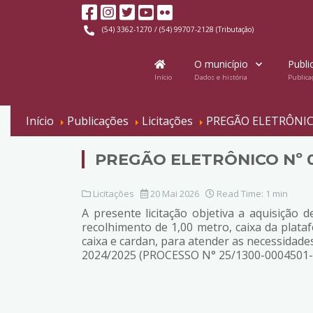
(54) 3362-1270 / (54) 99707-2128 (Tributação)
O município
Publi
Início
Dados e história
Publica
Início
Publicações
Licitações
PREGÃO ELETRÔNICO 
PREGÃO ELETRÔNICO Nº 00
Licitações
20 Mai 2026
Read Time: 1 min
A presente licitação objetiva a aquisição
recolhimento de 1,00 metro, caixa da plataf
caixa e cardan, para atender as necessidad
2024/2025 (PROCESSO N° 25/1300-0004501-7),