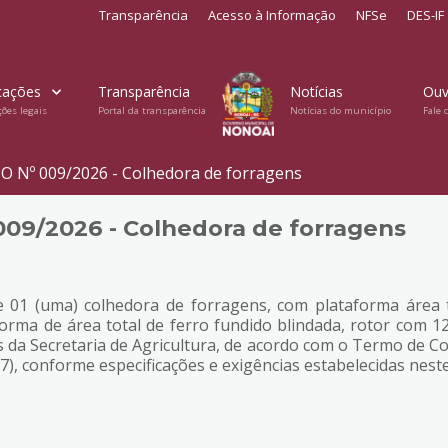
Transparência
Acesso à Informação
NFSe
DES-IF
cações
Transparência
Notícias
Ouv
ções legais
Portal da transparência
Notícias do município
Fale 
Nº 009/2026 - Colhedora de forragens
9/2026 - Colhedora de forragens
 de 01 (uma) colhedora de forragens, com plataforma área
orma de área total de ferro fundido blindada, rotor com 12
es da Secretaria de Agricultura, de acordo com o Termo de C
 conforme especificações e exigências estabelecidas neste 