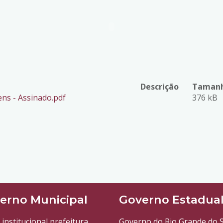
Descrição
Tamanh
ens - Assinado.pdf
376 kB
erno Municipal
Governo Estadua
 institucional prefeitura
Governo do Rio Grande do S