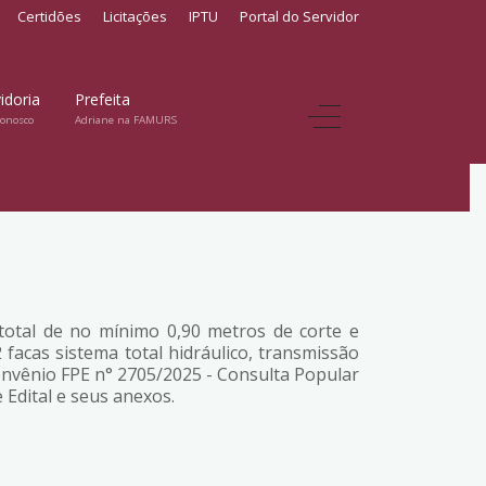
Certidões
Licitações
IPTU
Portal do Servidor
idoria
Prefeita
conosco
Adriane na FAMURS
 total de no mínimo 0,90 metros de corte e
 facas sistema total hidráulico, transmissão
onvênio FPE n° 2705/2025 - Consulta Popular
Edital e seus anexos.