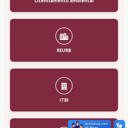
Licenciamento ambiental
REURB
ITBI