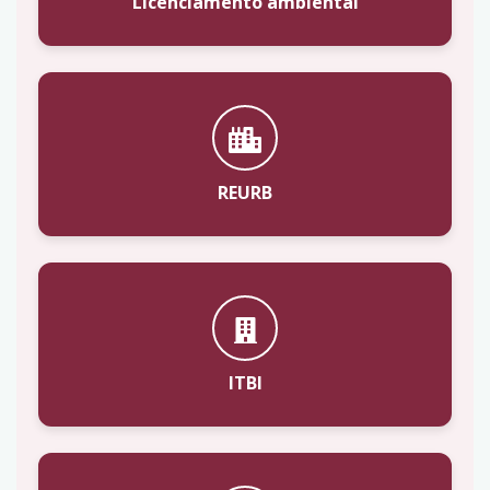
Licenciamento ambiental
REURB
ITBI