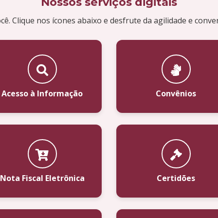
Nossos serviços digitais
cê. Clique nos ícones abaixo e desfrute da agilidade e conve
Acesso à Informação
Convênios
Nota Fiscal Eletrônica
Certidões