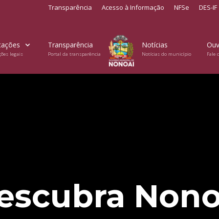
Transparência
Acesso à Informação
NFSe
DES-IF
cações
Transparência
Notícias
Ouv
ções legais
Portal da transparência
Notícias do município
Fale 
escubra Nono