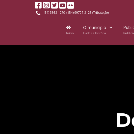
(54) 3362-1270 / (54) 99707-2128 (Tributação)
O município
Publi
Início
Dados e história
Publica
D