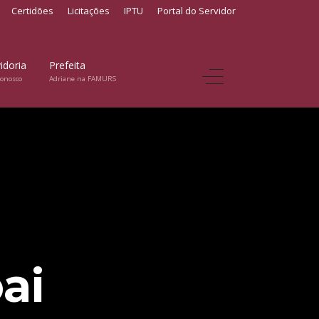
Certidões
Licitações
IPTU
Portal do Servidor
idoria
Prefeita
conosco
Adriane na FAMURS
ai