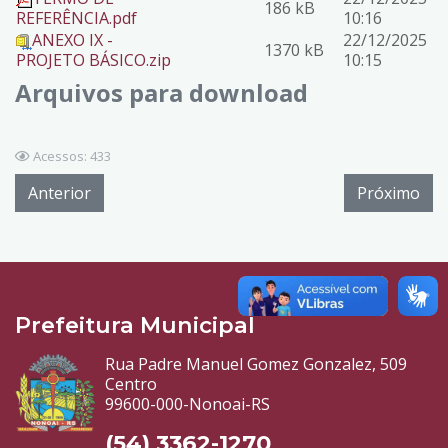
186 kB
REFERÊNCIA.pdf
10:16
ANEXO IX -
22/12/2025
1370 kB
PROJETO BÁSICO.zip
10:15
Arquivos para download
Acessos: 433
Anterior
Próximo
Prefeitura Municipal
Rua Padre Manuel Gomez Gonzalez, 509
Centro
99600-000-Nonoai-RS
(54) 3362-1270