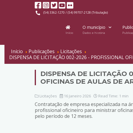
(54) 3362-1270 / (54) 99707-2128 (Tributação)
O município
Publi
Início
Dados e história
Publica
Início
Publicações
Licitações
DISPENSA DE LICITAÇÃO 002-2026 - PROFISSIONAL OF
DISPENSA DE LICITAÇÃO 0
OFICINAS DE AULAS DE AR
Licitações
16 Janeiro 2026
Read Time: 1 min
Contratação de empresa especializada na áre
profissional oficineiro para ministrar oficin
pelo período de 12 meses.