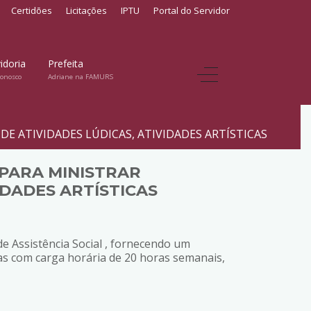
Certidões
Licitações
IPTU
Portal do Servidor
idoria
Prefeita
conosco
Adriane na FAMURS
 DE ATIVIDADES LÚDICAS, ATIVIDADES ARTÍSTICAS
 PARA MINISTRAR
IDADES ARTÍSTICAS
e Assistência Social , fornecendo um
ticas com carga horária de 20 horas semanais,