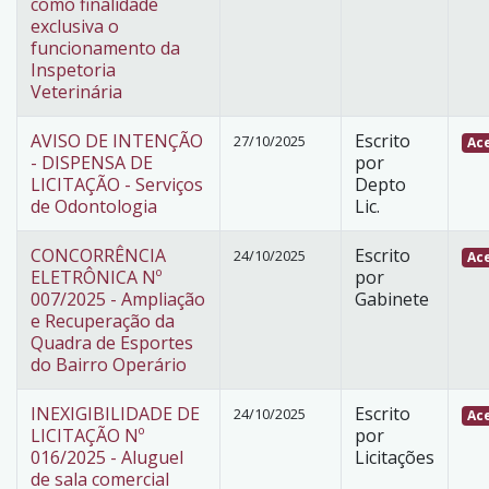
como finalidade
exclusiva o
funcionamento da
Inspetoria
Veterinária
AVISO DE INTENÇÃO
Escrito
27/10/2025
Ace
- DISPENSA DE
por
LICITAÇÃO - Serviços
Depto
de Odontologia
Lic.
CONCORRÊNCIA
Escrito
24/10/2025
Ace
ELETRÔNICA Nº
por
007/2025 - Ampliação
Gabinete
e Recuperação da
Quadra de Esportes
do Bairro Operário
INEXIGIBILIDADE DE
Escrito
24/10/2025
Ace
LICITAÇÃO Nº
por
016/2025 - Aluguel
Licitações
de sala comercial