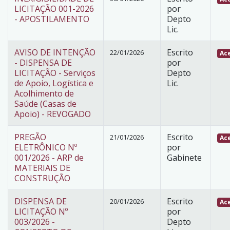
LICITAÇÃO 001-2026
por
- APOSTILAMENTO
Depto
Lic.
AVISO DE INTENÇÃO
Escrito
22/01/2026
Ace
- DISPENSA DE
por
LICITAÇÃO - Serviços
Depto
de Apoio, Logística e
Lic.
Acolhimento de
Saúde (Casas de
Apoio) - REVOGADO
PREGÃO
Escrito
21/01/2026
Ace
ELETRÔNICO Nº
por
001/2026 - ARP de
Gabinete
MATERIAIS DE
CONSTRUÇÃO
DISPENSA DE
Escrito
20/01/2026
Ace
LICITAÇÃO Nº
por
003/2026 -
Depto