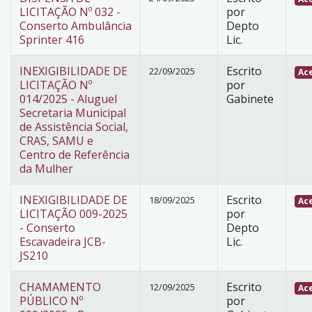
LICITAÇÃO Nº 032 -
por
Conserto Ambulância
Depto
Sprinter 416
Lic.
INEXIGIBILIDADE DE
Escrito
22/09/2025
Ace
LICITAÇÃO Nº
por
014/2025 - Aluguel
Gabinete
Secretaria Municipal
de Assistência Social,
CRAS, SAMU e
Centro de Referência
da Mulher
INEXIGIBILIDADE DE
Escrito
18/09/2025
Ace
LICITAÇÃO 009-2025
por
- Conserto
Depto
Escavadeira JCB-
Lic.
JS210
CHAMAMENTO
Escrito
12/09/2025
Ace
PÚBLICO Nº
por