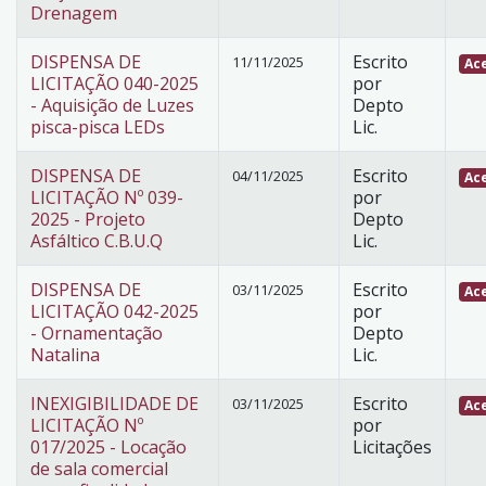
Drenagem
DISPENSA DE
Escrito
11/11/2025
Ace
LICITAÇÃO 040-2025
por
- Aquisição de Luzes
Depto
pisca-pisca LEDs
Lic.
DISPENSA DE
Escrito
04/11/2025
Ace
LICITAÇÃO Nº 039-
por
2025 - Projeto
Depto
Asfáltico C.B.U.Q
Lic.
DISPENSA DE
Escrito
03/11/2025
Ace
LICITAÇÃO 042-2025
por
- Ornamentação
Depto
Natalina
Lic.
INEXIGIBILIDADE DE
Escrito
03/11/2025
Ace
LICITAÇÃO Nº
por
017/2025 - Locação
Licitações
de sala comercial