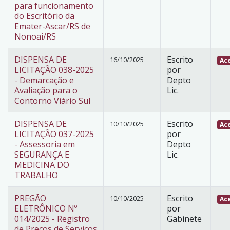
para funcionamento
do Escritório da
Emater-Ascar/RS de
Nonoai/RS
DISPENSA DE
Escrito
16/10/2025
Ace
LICITAÇÃO 038-2025
por
- Demarcação e
Depto
Avaliação para o
Lic.
Contorno Viário Sul
DISPENSA DE
Escrito
10/10/2025
Ace
LICITAÇÃO 037-2025
por
- Assessoria em
Depto
SEGURANÇA E
Lic.
MEDICINA DO
TRABALHO
PREGÃO
Escrito
10/10/2025
Ace
ELETRÔNICO Nº
por
014/2025 - Registro
Gabinete
de Preços de Serviços