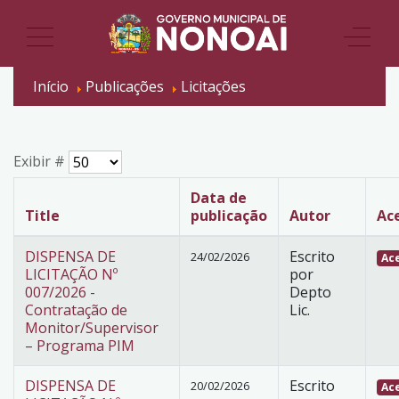
Início
Publicações
Licitações
Exibir #
Data de
Title
publicação
Autor
Ac
DISPENSA DE
Escrito
24/02/2026
Ace
LICITAÇÃO Nº
por
007/2026 -
Depto
Contratação de
Lic.
Monitor/Supervisor
– Programa PIM
DISPENSA DE
Escrito
20/02/2026
Ace