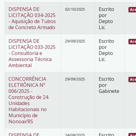
DISPENSA DE
Escrito
02/10/2025
Ace
LICITAÇÃO 034-2025
por
- Aquisição de Tubos
Depto
de Concreto Armado
Lic.
DISPENSA DE
Escrito
29/09/2025
Ace
LICITAÇÃO 033-2025
por
- Consultoria e
Depto
Assessoria Técnica
Lic.
Ambiental
CONCORRÊNCIA
Escrito
29/09/2025
Ace
ELETRÔNICA Nº
por
006/2025 -
Gabinete
Construção de 24
Unidades
Habitacionais no
Município de
Nonoai/RS
DISPENSA DE
Escrito
24/09/2025
Ace