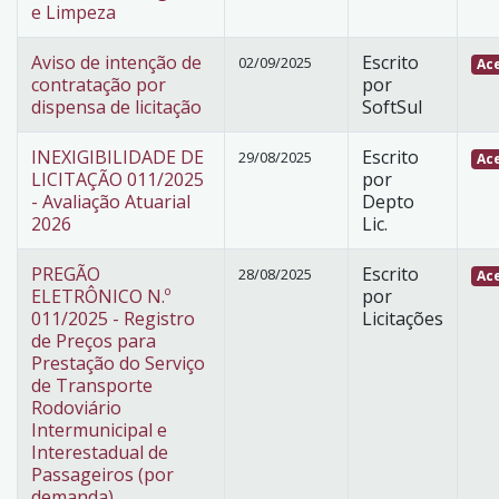
e Limpeza
Aviso de intenção de
Escrito
02/09/2025
Ace
contratação por
por
dispensa de licitação
SoftSul
INEXIGIBILIDADE DE
Escrito
29/08/2025
Ace
LICITAÇÃO 011/2025
por
- Avaliação Atuarial
Depto
2026
Lic.
PREGÃO
Escrito
28/08/2025
Ace
ELETRÔNICO N.º
por
011/2025 - Registro
Licitações
de Preços para
Prestação do Serviço
de Transporte
Rodoviário
Intermunicipal e
Interestadual de
Passageiros (por
demanda)