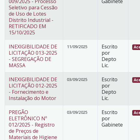
009/2025 - Processo
Gabinete
Seletivo para Cessão
de Uso de Lotes
Distrito Industrial -
RETIFICADO EM
15/10/2025
INEXIGIBILIDADE DE
Escrito
11/09/2025
Ace
LICITAÇÃO 013-2025
por
- SEGREGAÇÃO DE
Depto
MASSA
Lic.
INEXIGIBILIDADE DE
Escrito
03/09/2025
Ace
LICITAÇÃO 012-2025
por
- Fornecimento e
Depto
Instalação do Motor
Lic.
PREGÃO
Escrito
03/09/2025
Ace
ELETRÔNICO Nº
por
012/2025 - Registro
Gabinete
de Preços de
Materiais de Higiene