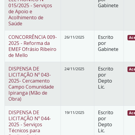
015/2025 - Serviços
Gabinete
de Apoio e
Acolhimento de
Saúde
CONCORRÊNCIA 009-
Escrito
26/11/2025
Ace
2025 - Reforma da
por
EMEF Ofrásio Ribeiro
Gabinete
de Mello
DISPENSA DE
Escrito
24/11/2025
Ace
LICITAÇÃO Nº 043-
por
2025- Cercamento
Depto
Campo Comunidade
Lic.
Ipiranga (Mão de
Obra)
DISPENSA DE
Escrito
19/11/2025
Ace
LICITAÇÃO Nº 044-
por
2025 - Serviços
Depto
Técnicos para
Lic.