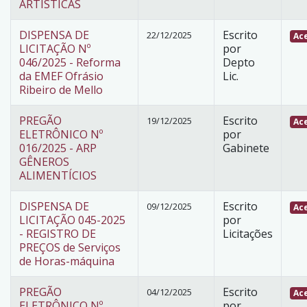
ARTÍSTICAS
DISPENSA DE
Escrito
22/12/2025
Ace
LICITAÇÃO Nº
por
046/2025 - Reforma
Depto
da EMEF Ofrásio
Lic.
Ribeiro de Mello
PREGÃO
Escrito
19/12/2025
Ace
ELETRÔNICO Nº
por
016/2025 - ARP
Gabinete
GÊNEROS
ALIMENTÍCIOS
DISPENSA DE
Escrito
09/12/2025
Ace
LICITAÇÃO 045-2025
por
- REGISTRO DE
Licitações
PREÇOS de Serviços
de Horas-máquina
PREGÃO
Escrito
04/12/2025
Ace
ELETRÔNICO Nº
por