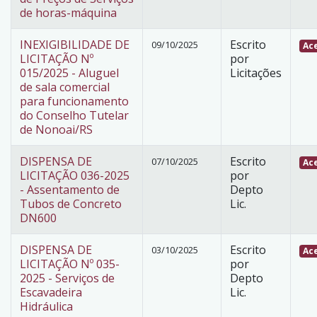
de horas-máquina
INEXIGIBILIDADE DE
Escrito
09/10/2025
Ace
LICITAÇÃO Nº
por
015/2025 - Aluguel
Licitações
de sala comercial
para funcionamento
do Conselho Tutelar
de Nonoai/RS
DISPENSA DE
Escrito
07/10/2025
Ace
LICITAÇÃO 036-2025
por
- Assentamento de
Depto
Tubos de Concreto
Lic.
DN600
DISPENSA DE
Escrito
03/10/2025
Ace
LICITAÇÃO Nº 035-
por
2025 - Serviços de
Depto
Escavadeira
Lic.
Hidráulica