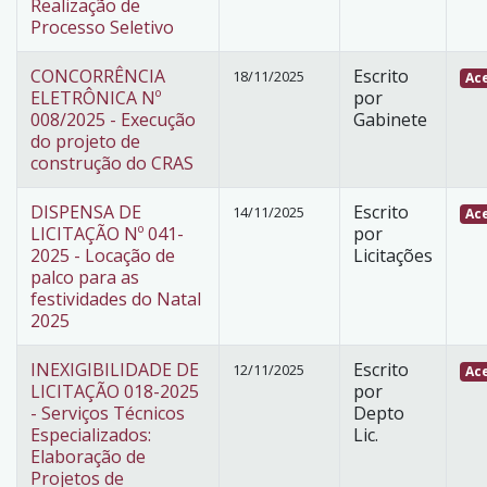
Realização de
Processo Seletivo
CONCORRÊNCIA
Escrito
18/11/2025
Ace
ELETRÔNICA Nº
por
008/2025 - Execução
Gabinete
do projeto de
construção do CRAS
DISPENSA DE
Escrito
14/11/2025
Ace
LICITAÇÃO Nº 041-
por
2025 - Locação de
Licitações
palco para as
festividades do Natal
2025
INEXIGIBILIDADE DE
Escrito
12/11/2025
Ace
LICITAÇÃO 018-2025
por
- Serviços Técnicos
Depto
Especializados:
Lic.
Elaboração de
Projetos de