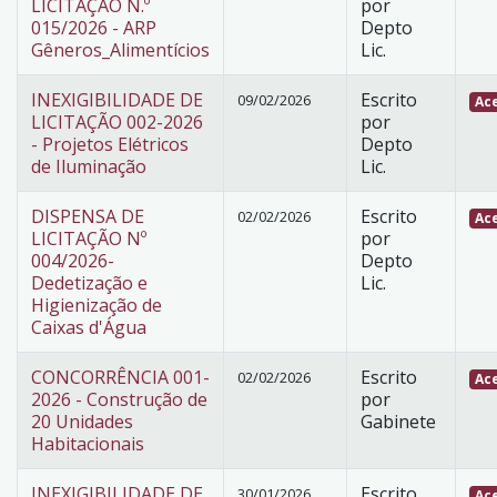
LICITAÇÃO N.º
por
015/2026 - ARP
Depto
Gêneros_Alimentícios
Lic.
INEXIGIBILIDADE DE
Escrito
09/02/2026
Ace
LICITAÇÃO 002-2026
por
- Projetos Elétricos
Depto
de Iluminação
Lic.
DISPENSA DE
Escrito
02/02/2026
Ace
LICITAÇÃO Nº
por
004/2026-
Depto
Dedetização e
Lic.
Higienização de
Caixas d'Água
CONCORRÊNCIA 001-
Escrito
02/02/2026
Ace
2026 - Construção de
por
20 Unidades
Gabinete
Habitacionais
INEXIGIBILIDADE DE
Escrito
30/01/2026
Ace